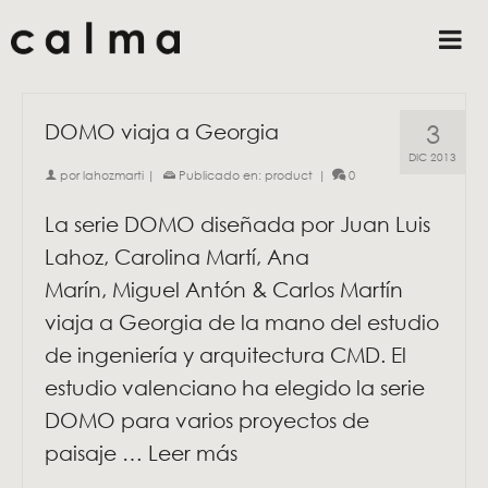
3
DOMO viaja a Georgia
DIC 2013
por
lahozmarti
|
Publicado en:
product
|
0
La serie DOMO diseñada por Juan Luis
Lahoz, Carolina Martí, Ana
Marín, Miguel Antón & Carlos Martín
viaja a Georgia de la mano del estudio
de ingeniería y arquitectura CMD. El
estudio valenciano ha elegido la serie
DOMO para varios proyectos de
paisaje …
Leer más